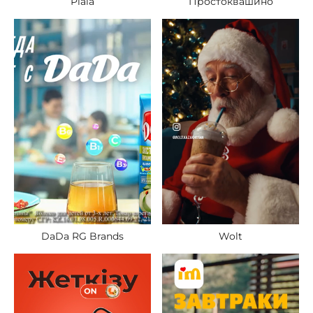
Piala
Простоквашино
Wolt
DaDa RG Brands